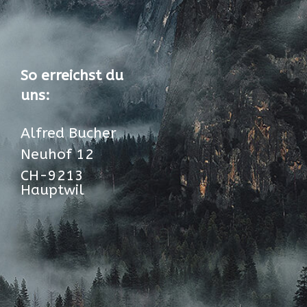
So erreichst du
uns:
Alfred Bucher
Neuhof 12
CH-9213
Hauptwil