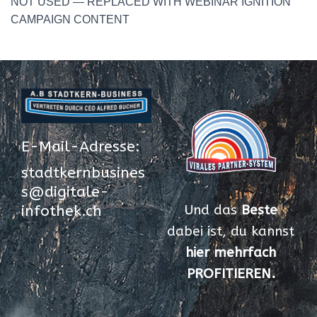
NOT USED — REPLACED WITH WEBINAR IGNITION
CAMPAIGN CONTENT
E-Mail-Adresse:
stadtkernbusines
s@digitale-
Und das
Beste
infothek.ch
dabei ist, du kannst
hier mehrfach
PROFITIEREN.