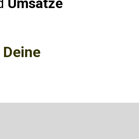
d
Umsätze
r Deine