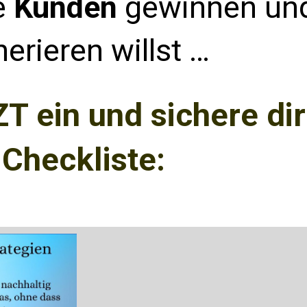
e
Kunden
gewinnen un
erieren willst …
T ein und sichere di
Checkliste: